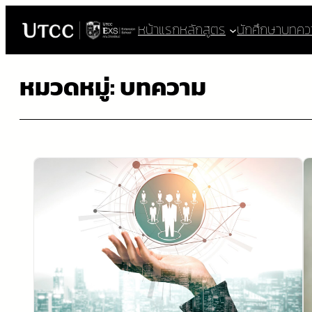
ข้าม
หน้าแรก
หลักสูตร
นักศึกษา
บทคว
ไป
ยัง
หมวดหมู่:
บทความ
เนื้อหา