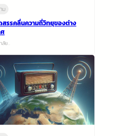
าม
ดสรรคลื่นความถี่วิทยุของต่าง
ทศ
าลัย…